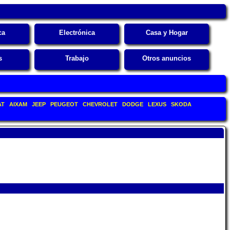
ca
Electrónica
Casa y Hogar
s
Trabajo
Otros anuncios
AT
AIXAM
JEEP
PEUGEOT
CHEVROLET
DODGE
LEXUS
SKODA