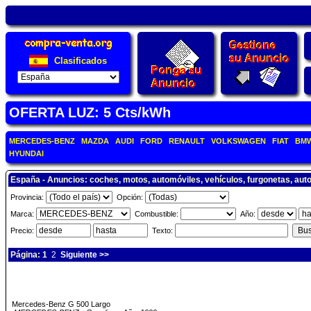
Clasificados
OFERTA LUZ: 5 Cts/kWh
MERCEDES-BENZ
MAZDA
AUDI
FORD
RENAULT
VOLKSWAGEN
FIAT
BM
HYUNDAI
España - Anuncios: coches, motos, automóviles, vehículos, furgonetas, aut
Provincia:
Opción:
Marca:
Combustible:
Año:
Precio:
Texto:
Página: 1
2
Siguiente >>
Mercedes-Benz G 500 Largo