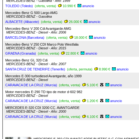
MERCEDES-BENZ - Gasolina - Año: 1999
TOLEDO (Toledo)
(oferta, venta)
10.990 €
anuncio
Mercedes-Benz G 500 Largo AMG
MERCEDES-BENZ - Gasolina
ALBACETE (Albacete)
(oferta, venta)
26.000 €
anuncio
Mercedes-Benz V 200 Cdi Avantgarde AMG
MERCEDES-BENZ - Diesel - Año: 2006
BARCELONA (Barcelona)
(oferta, venta)
18.000 €
anuncio
Mercedes-Benz V 250 CDI Marco Polo Westfalia
MERCEDES-BENZ - Diesel - Año: 2015
GRAENA (Granada)
(oferta, venta)
22.800 €
anuncio
Mercedes-Benz GL 320 Cdi
MERCEDES-BENZ - Diesel - Año: 2007
SANTA CRUZ DE TENERIFE (Tenerife)
(oferta, permuta)
8.990 €
anuncio
Mercedes E-300 turbodiesel Avantgarde, año 1999
MERCEDES-BENZ - Diesel
CARAVACA DE LA CRUZ (Murcia)
(oferta, venta)
5.100 €
anuncio
Motor mercedes E-290 TD tipo de motor d-602 982
MERCEDES-BENZ - Diesel
CARAVACA DE LA CRUZ (Murcia)
(oferta, venta)
1.200 €
anuncio
MERCEDES E-320 CDI 3200 CC. AVANTGARDE
MERCEDES-BENZ - Diesel - Año: 2000
CARAVACA DE LA CRUZ (Murcia)
(oferta, venta)
6.100 €
anuncio