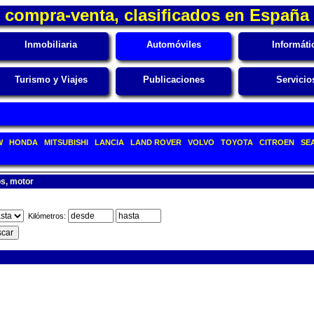
compra-venta, clasificados en España
Inmobiliaria
Automóviles
Informáti
Turismo y Viajes
Publicaciones
Servicio
W
HONDA
MITSUBISHI
LANCIA
LAND ROVER
VOLVO
TOYOTA
CITROEN
SE
os, motor
Kilómetros: