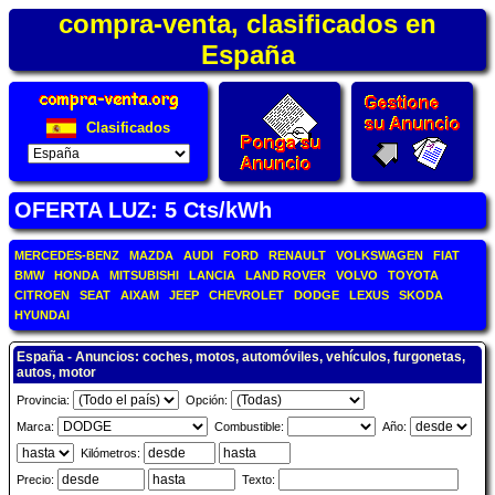
compra-venta, clasificados en
España
Clasificados
OFERTA LUZ: 5 Cts/kWh
MERCEDES-BENZ
MAZDA
AUDI
FORD
RENAULT
VOLKSWAGEN
FIAT
BMW
HONDA
MITSUBISHI
LANCIA
LAND ROVER
VOLVO
TOYOTA
CITROEN
SEAT
AIXAM
JEEP
CHEVROLET
DODGE
LEXUS
SKODA
HYUNDAI
España - Anuncios: coches, motos, automóviles, vehículos, furgonetas,
autos, motor
Provincia:
Opción:
Marca:
Combustible:
Año:
Kilómetros:
Precio:
Texto: