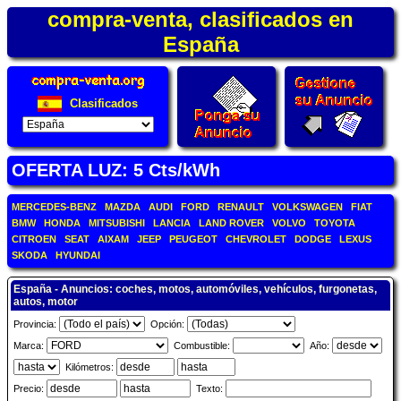
compra-venta, clasificados en
España
Clasificados
OFERTA LUZ: 5 Cts/kWh
MERCEDES-BENZ
MAZDA
AUDI
FORD
RENAULT
VOLKSWAGEN
FIAT
BMW
HONDA
MITSUBISHI
LANCIA
LAND ROVER
VOLVO
TOYOTA
CITROEN
SEAT
AIXAM
JEEP
PEUGEOT
CHEVROLET
DODGE
LEXUS
SKODA
HYUNDAI
España - Anuncios: coches, motos, automóviles, vehículos, furgonetas,
autos, motor
Provincia:
Opción:
Marca:
Combustible:
Año:
Kilómetros:
Precio:
Texto: