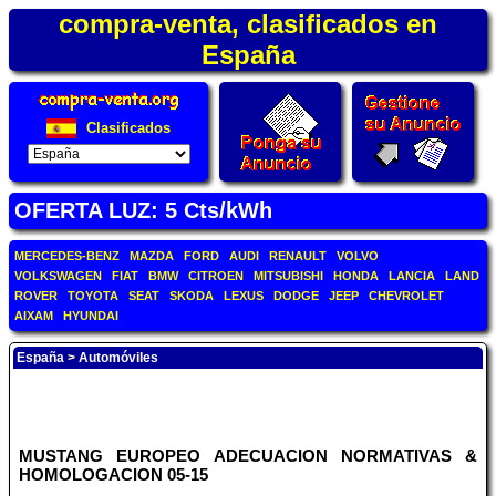
compra-venta, clasificados en
España
Clasificados
OFERTA LUZ: 5 Cts/kWh
MERCEDES-BENZ
MAZDA
FORD
AUDI
RENAULT
VOLVO
VOLKSWAGEN
FIAT
BMW
CITROEN
MITSUBISHI
HONDA
LANCIA
LAND
ROVER
TOYOTA
SEAT
SKODA
LEXUS
DODGE
JEEP
CHEVROLET
AIXAM
HYUNDAI
España
>
Automóviles
MUSTANG EUROPEO ADECUACION NORMATIVAS &
HOMOLOGACION 05-15