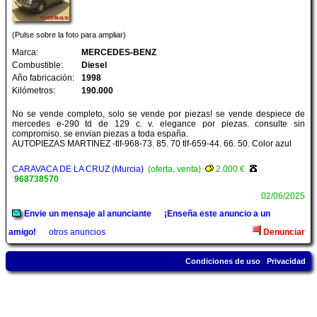
(Pulse sobre la foto para ampliar)
Marca:
MERCEDES-BENZ
Combustible:
Diesel
Año fabricación:
1998
Kilómetros:
190.000
No se vende completo, solo se vende por piezas! se vende despiece de
mercedes e-290 td de 129 c. v. elegance por piezas. consulte sin
compromiso. se envian piezas a toda españa.
AUTOPIEZAS MARTINEZ -tlf-968-73. 85. 70 tlf-659-44. 66. 50. Color azul
CARAVACA DE LA CRUZ (Murcia)
(oferta, venta)
2.000 €
968738570
02/06/2025
Envie un mensaje al anunciante
¡Enseña este anuncio a un
amigo!
otros anuncios
Denunciar
Condiciones de uso
Privacidad