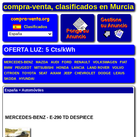
compra-venta, clasificados en Murcia
Clasificados
OFERTA LUZ: 5 Cts/kWh
MERCEDES-BENZ
MAZDA
AUDI
FORD
RENAULT
VOLKSWAGEN
FIAT
BMW
PEUGEOT
MITSUBISHI
HONDA
LANCIA
LAND ROVER
VOLVO
CITROEN
TOYOTA
SEAT
AIXAM
JEEP
CHEVROLET
DODGE
LEXUS
SKODA
HYUNDAI
España
>
Automóviles
MERCEDES-BENZ - E-290 TD DESPIECE