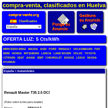
compra-venta, clasificados en Huelva
Clasificados
OFERTA LUZ: 5 Cts/kWh
MERCEDES-BENZ
MAZDA
AUDI
FORD
RENAULT
VOLKSWAGEN
FIAT
BMW
HONDA
MITSUBISHI
LANCIA
LAND ROVER
VOLVO
TOYOTA
CITROEN
SEAT
AIXAM
JEEP
CHEVROLET
DODGE
LEXUS
SKODA
HYUNDAI
España
>
Automóviles
Renault Master T35 2.5 DCI
(Pulse sobre la foto para ampliar)