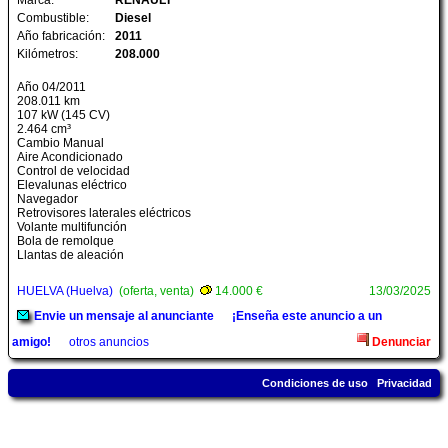
Marca:
RENAULT
Combustible:
Diesel
Año fabricación:
2011
Kilómetros:
208.000
Año 04/2011
208.011 km
107 kW (145 CV)
2.464 cm³
Cambio Manual
Aire Acondicionado
Control de velocidad
Elevalunas eléctrico
Navegador
Retrovisores laterales eléctricos
Volante multifunción
Bola de remolque
Llantas de aleación
HUELVA (Huelva)
(oferta, venta)
14.000 €
13/03/2025
Envie un mensaje al anunciante
¡Enseña este anuncio a un
amigo!
otros anuncios
Denunciar
Condiciones de uso
Privacidad