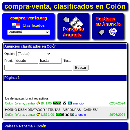
compra-venta, clasificados en Colón
Clasificados
Anuncios clasificados en Colón
Opción:
Precio:
Texto:
Página: 1
foz de iguazu, brasil receptivos.
Colón (oferta, venta)
B/. 1.00
anuncio
02/07/2024
HORNO DESHIDRATADOR " FRUTAS - VERDURAS - CARNES"
Colón (oferta, venta)
US$ 1.00
anuncio
26/06/2024
Países
>
Panamá
>
Colón