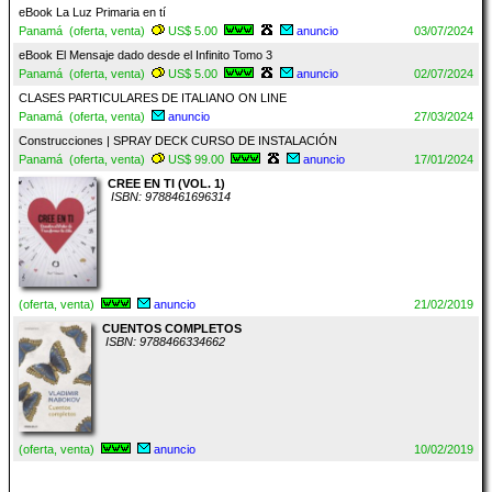
eBook La Luz Primaria en tí
Panamá (oferta, venta)
US$ 5.00
anuncio
03/07/2024
eBook El Mensaje dado desde el Infinito Tomo 3
Panamá (oferta, venta)
US$ 5.00
anuncio
02/07/2024
CLASES PARTICULARES DE ITALIANO ON LINE
Panamá (oferta, venta)
anuncio
27/03/2024
Construcciones | SPRAY DECK CURSO DE INSTALACIÓN
Panamá (oferta, venta)
US$ 99.00
anuncio
17/01/2024
CREE EN TI (VOL. 1)
ISBN: 9788461696314
(oferta, venta)
anuncio
21/02/2019
CUENTOS COMPLETOS
ISBN: 9788466334662
(oferta, venta)
anuncio
10/02/2019