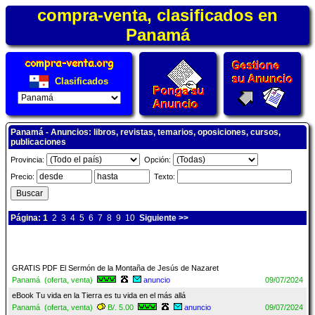
compra-venta, clasificados en
Panamá
Clasificados
Panamá - Anuncios: libros, revistas, temarios, oposiciones, cursos,
publicaciones
Provincia:
Opción:
Precio:
Texto:
Página: 1
2
3
4
5
6
7
8
9
10
Siguiente >>
GRATIS PDF El Sermón de la Montaña de Jesús de Nazaret
Panamá (oferta, venta)
anuncio
09/07/2024
eBook Tu vida en la Tierra es tu vida en el más allá
Panamá (oferta, venta)
B/. 5.00
anuncio
09/07/2024