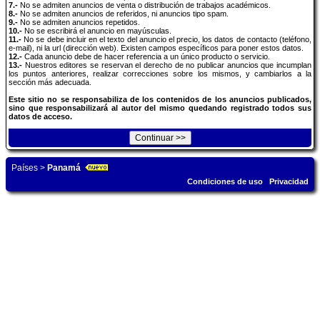
7.-
No se admiten anuncios de venta o distribución de trabajos académicos.
8.-
No se admiten anuncios de referidos, ni anuncios tipo spam.
9.-
No se admiten anuncios repetidos.
10.-
No se escribirá el anuncio en mayúsculas.
11.-
No se debe incluir en el texto del anuncio el precio, los datos de contacto (teléfono,
e-mail), ni la url (dirección web). Existen campos específicos para poner estos datos.
12.-
Cada anuncio debe de hacer referencia a un único producto o servicio.
13.-
Nuestros editores se reservan el derecho de no publicar anuncios que incumplan
los puntos anteriores, realizar correcciones sobre los mismos, y cambiarlos a la
sección más adecuada.
Este sitio no se responsabiliza de los contenidos de los anuncios publicados,
sino que responsabilizará al autor del mismo quedando registrado todos sus
datos de acceso.
Países
>
Panamá
Condiciones de uso
Privacidad