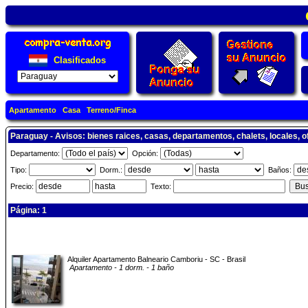
Clasificados
Apartamento
Casa
Terreno/Finca
Paraguay - Avisos: bienes raices, casas, departamentos, chalets, locales, o
Departamento:
Opción:
Tipo:
Dorm.:
Baños:
Precio:
Texto:
Página: 1
Alquiler Apartamento Balneario Camboriu - SC - Brasil
Apartamento - 1 dorm. - 1 baño