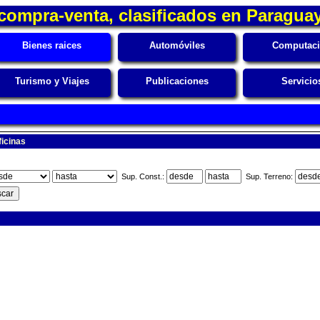
compra-venta, clasificados en Paragua
Bienes raices
Automóviles
Computac
Turismo y Viajes
Publicaciones
Servicio
ficinas
Sup. Const.:
Sup. Terreno: