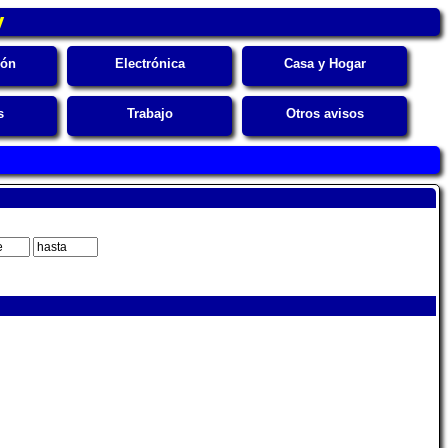
y
ión
Electrónica
Casa y Hogar
s
Trabajo
Otros avisos