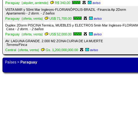
Paraguay (alquiler, arriendo)
R$ 340.00
aviso
VISTA MAR y 50mt Mar Ingleses-FLORIANÓPOLIS-BRAZIL -Financia Ap 2Dorm
Apartamento - 2 dorm. - 2 baños
Paraguay (oferta, venta)
US$ 71,700.00
aviso
Duplex 2Dorm PISCINA Termica, MUEBLES y ELECTROS 5min Mar Ingleses-FLORIA
Casa - 2 dorm. - 2 baños
Paraguay (oferta, venta)
US$ 52,000.00
aviso
AV. LAGUNA GRANDE. 2.000 M2 ZONA CURVA DE LA MUERTE
Terreno/Finca
Central (oferta, venta)
Gs. 1,200,000,000.00
aviso
Países
>
Paraguay