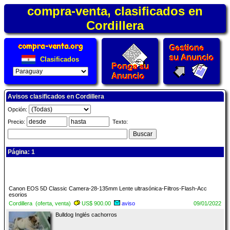
compra-venta, clasificados en
Cordillera
Clasificados
Avisos clasificados en Cordillera
Opción:
Precio:
Texto:
Página: 1
Canon EOS 5D Classic Camera-28-135mm Lente ultrasónica-Filtros-Flash-Acc
esorios
Cordillera (oferta, venta)
US$ 900.00
aviso
09/01/2022
Bulldog Inglés cachorros