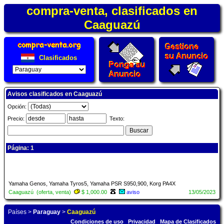
compra-venta, clasificados en
Caaguazú
Clasificados
Avisos clasificados en Caaguazú
Opción:
Precio:
Texto:
Página: 1
Yamaha Genos, Yamaha Tyros5, Yamaha PSR S950,900, Korg PA4X
Caaguazú (oferta, venta)
$ 1,000.00
aviso
13/05/2023
Países
>
Paraguay
>
Caaguazú
Condiciones de uso
Privacidad
Mapa de Clasificados