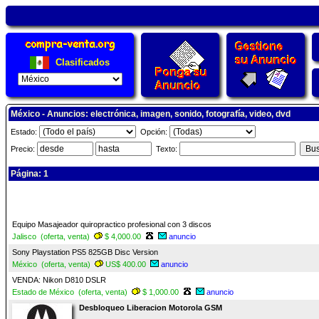
Clasificados
México - Anuncios: electrónica, imagen, sonido, fotografía, video, dvd
Estado:
Opción:
Precio:
Texto:
Página: 1
Equipo Masajeador quiropractico profesional con 3 discos
Jalisco (oferta, venta)
$ 4,000.00
anuncio
Sony Playstation PS5 825GB Disc Version
México (oferta, venta)
US$ 400.00
anuncio
VENDA: Nikon D810 DSLR
Estado de México (oferta, venta)
$ 1,000.00
anuncio
Desbloqueo Liberacion Motorola GSM