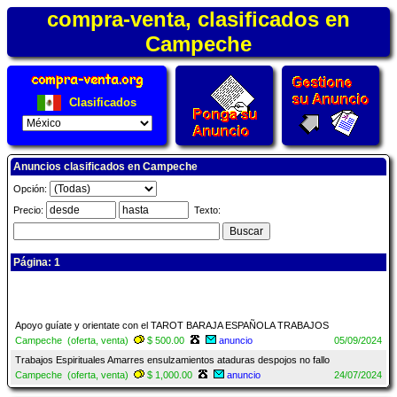
compra-venta, clasificados en
Campeche
Clasificados
Anuncios clasificados en Campeche
Opción:
Precio:
Texto:
Página: 1
Apoyo guíate y orientate con el TAROT BARAJA ESPAÑOLA TRABAJOS
Campeche (oferta, venta)
$ 500.00
anuncio
05/09/2024
Trabajos Espirituales Amarres ensulzamientos ataduras despojos no fallo
Campeche (oferta, venta)
$ 1,000.00
anuncio
24/07/2024