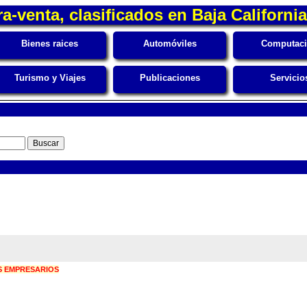
-venta, clasificados en Baja Californi
Bienes raices
Automóviles
Computac
Turismo y Viajes
Publicaciones
Servicio
S EMPRESARIOS