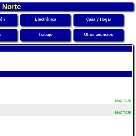
a Norte
ión
Electrónica
Casa y Hogar
s
Trabajo
Otros anuncios
16/07/2025
15/07/2025