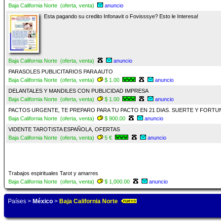
Baja California Norte (oferta, venta)
anuncio
Esta pagando su credito Infonavit o Fovisssye? Esto le Interesa!
Baja California Norte (oferta, venta)
anuncio
PARASOLES PUBLICITARIOS PARA AUTO
Baja California Norte (oferta, venta)
$ 1.00
anuncio
DELANTALES Y MANDILES CON PUBLICIDAD IMPRESA
Baja California Norte (oferta, venta)
$ 1.00
anuncio
PACTOS URGENTE, TE PREPARO PARA TU PACTO EN 21 DIAS. SUERTE Y FORT
Baja California Norte (oferta, venta)
$ 900.00
anuncio
VIDENTE TAROTISTA ESPAÑOLA, OFERTAS
Baja California Norte (oferta, venta)
5 €
anuncio
Trabajos espirituales Tarot y amarres
Baja California Norte (oferta, venta)
$ 1,000.00
anuncio
Países
>
México
>
Baja California Norte