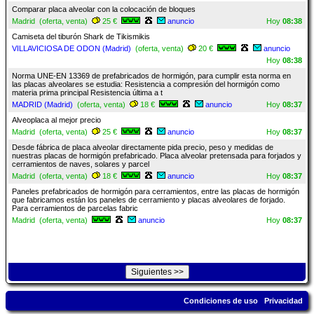
Comparar placa alveolar con la colocación de bloques
Madrid (oferta, venta)
25 €
anuncio
Hoy
08:38
Camiseta del tiburón Shark de Tikismikis
VILLAVICIOSA DE ODON (Madrid)
(oferta, venta)
20 €
anuncio
Hoy
08:38
Norma UNE-EN 13369 de prefabricados de hormigón, para cumplir esta norma en
las placas alveolares se estudia: Resistencia a compresión del hormigón como
materia prima principal Resistencia última a t
MADRID (Madrid)
(oferta, venta)
18 €
anuncio
Hoy
08:37
Alveoplaca al mejor precio
Madrid (oferta, venta)
25 €
anuncio
Hoy
08:37
Desde fábrica de placa alveolar directamente pida precio, peso y medidas de
nuestras placas de hormigón prefabricado. Placa alveolar pretensada para forjados y
cerramientos de naves, solares y parcel
Madrid (oferta, venta)
18 €
anuncio
Hoy
08:37
Paneles prefabricados de hormigón para cerramientos, entre las placas de hormigón
que fabricamos están los paneles de cerramiento y placas alveolares de forjado.
Para cerramientos de parcelas fabric
Madrid (oferta, venta)
anuncio
Hoy
08:37
Condiciones de uso
Privacidad