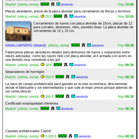
Madrid (oferta, venta)
anuncio
Hoy
10:55
Placas alveolares, precio de la placa alveolar para cerramiento de fincas y terrenos.
Madrid (oferta, venta)
25 €
anuncio
Hoy
10:55
Cerramientos de naves con placa alveolar de 15cm, placas de 12
para corrales, divisiones, silos, paredes finas. La placa alveolar de
cerramiento de 12 y 15 cm.
NAVALCARNERO (Madrid)
(oferta, venta)
anuncio
Hoy
08:38
Fabricamos placas alveolares ideales para divisiones de naves y separación entre
naves adosadas, como las naves nido con placa alveolar, al ir armada con acero es
una división muy resistente a los gol
Madrid (oferta, venta)
18 €
anuncio
Hoy
08:38
Separadores de hormigón
Madrid (oferta, venta)
350 €
anuncio
Hoy
08:38
La nave de campo prefabricada para ganado es la más económica, directamente
desde el fabricante y sin intermediarios y que sale al mejor precio porque además de
ser venta directa
Madrid (oferta, venta)
160 €
anuncio
Hoy
08:38
Certificado estanqueidad chimenea
Madrid (oferta, venta)
anuncio
Hoy
08:38
Casetas prefabricadas Cepref
Madrid (oferta, venta)
3.200 €
anuncio
Hoy
08:38