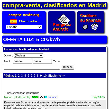
compra-venta, clasificados en Madrid
Clasificados
OFERTA LUZ: 5 Cts/kWh
Anuncios clasificados en Madrid
Opción:
Precio:
Texto:
Página: 1
2
3
4
5
6
7
8
9
10
Siguiente >>
Tubos chimeneas industriales
Madrid (oferta, venta)
anuncio
Hoy
10:55
Estrucserena SL es una fábrica moderna de paneles prefabricados de hormigón,
especializada en la fabricación de placas alveolares tanto de cerramiento como de
forjado además de paneles macizos