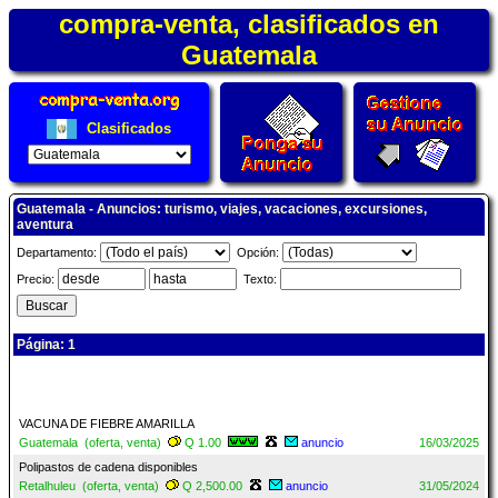
compra-venta, clasificados en
Guatemala
Clasificados
Guatemala - Anuncios: turismo, viajes, vacaciones, excursiones,
aventura
Departamento:
Opción:
Precio:
Texto:
Página: 1
VACUNA DE FIEBRE AMARILLA
Guatemala (oferta, venta)
Q 1.00
anuncio
16/03/2025
Polipastos de cadena disponibles
Retalhuleu (oferta, venta)
Q 2,500.00
anuncio
31/05/2024