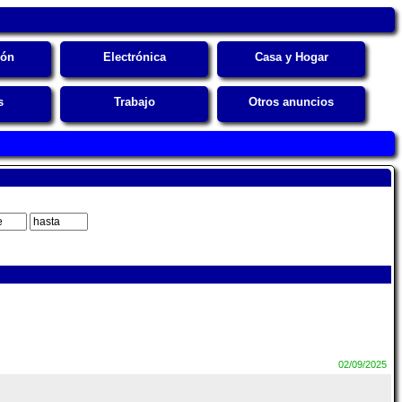
ión
Electrónica
Casa y Hogar
s
Trabajo
Otros anuncios
02/09/2025