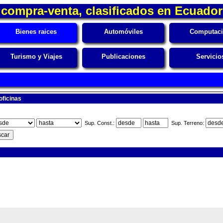
compra-venta, clasificados en Ecuador
Bienes raices
Automóviles
Computac
Turismo y Viajes
Publicaciones
Servicio
oficinas
Sup. Const.:
Sup. Terreno: