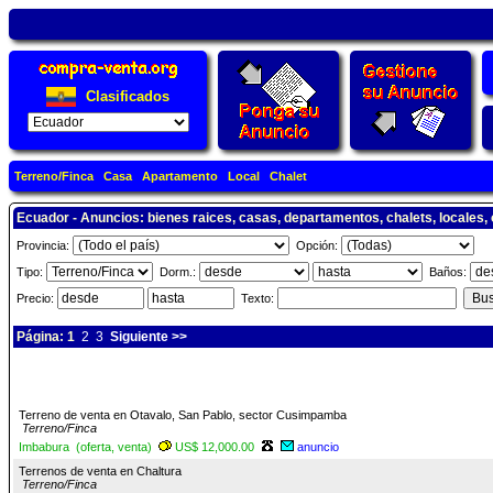
Clasificados
Terreno/Finca
Casa
Apartamento
Local
Chalet
Ecuador - Anuncios: bienes raices, casas, departamentos, chalets, locales, 
Provincia:
Opción:
Tipo:
Dorm.:
Baños:
Precio:
Texto:
Página: 1
2
3
Siguiente >>
Terreno de venta en Otavalo, San Pablo, sector Cusimpamba
Terreno/Finca
Imbabura (oferta, venta)
US$ 12,000.00
anuncio
Terrenos de venta en Chaltura
Terreno/Finca