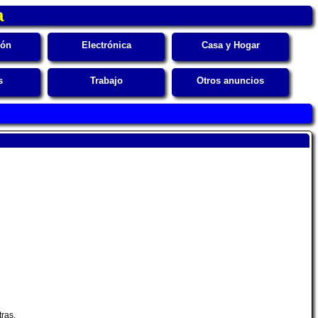
a
ión
Electrónica
Casa y Hogar
s
Trabajo
Otros anuncios
ras.