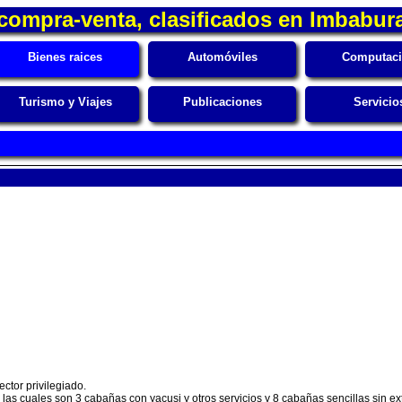
compra-venta, clasificados en Imbabur
Bienes raices
Automóviles
Computac
Turismo y Viajes
Publicaciones
Servicio
ctor privilegiado.
s cuales son 3 cabañas con yacusi y otros servicios y 8 cabañas sencillas sin ext