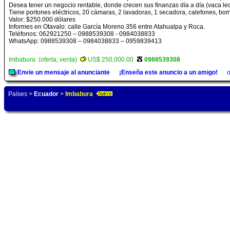
Desea tener un negocio rentable, donde crecen sus finanzas día a día (vaca lec
Tiene portones eléctricos, 20 cámaras, 2 lavadoras, 1 secadora, calefones, bo
Valor: $250.000 dólares
Informes en Otavalo: calle García Moreno 356 entre Atahualpa y Roca.
Teléfonos: 062921250 – 0988539308 - 0984038833
WhatsApp: 0988539308 – 0984038833 – 0959839413
Imbabura (oferta, venta)
US$ 250,000.00
0988539308
Envie un mensaje al anunciante
¡Enseña este anuncio a un amigo!
o
Países
>
Ecuador
>
Imbabura