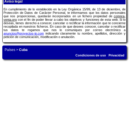
Aviso legal
En cumplimiento de lo establecido en la Ley Orgánica 15/99, de 13 de diciembre, de
Protección de Datos de Carácter Personal, te informamos que los datos personales
que nos proporcionas, quedarán incorporados en un fichero propiedad de
compra-
venta.org
con el fin de poder llevar a cabo los objetivos y funciones de esta web. Si lo
deseas, tienes derecho a conocer, cancelar o rectificar la información que te concierne
recopilada en nuestros ficheros. En caso de que desees conocer, cancelar o rectificar
tus datos te rogamos que nos lo comuniques por correo electrónico a
anuncios@proyectos-ip.com
indicando claramente tu nombre, apellidos, dirección y
petición de comunicación, modificación o anulación.
Países
>
Cuba
Condiciones de uso
Privacidad