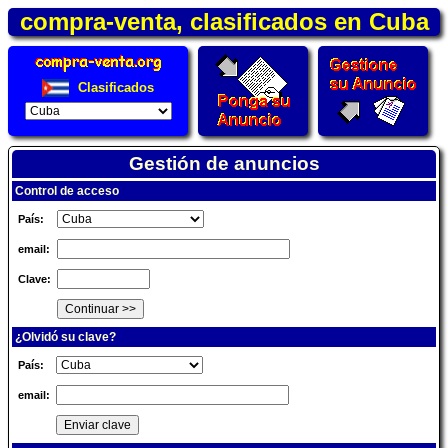
compra-venta, clasificados en Cuba
Clasificados
Gestión de anuncios
Control de acceso
País:
email:
Clave:
¿Olvidó su clave?
País:
email: