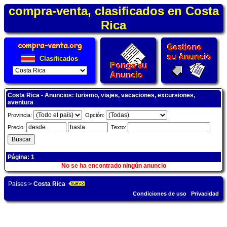
compra-venta, clasificados en Costa
Rica
Clasificados
Costa Rica - Anuncios: turismo, viajes, vacaciones, excursiones,
aventura
Provincia:
Opción:
Precio:
Texto:
Página: 1
No se ha encontrado ningún anuncio
Países
>
Costa Rica
Condiciones de uso
Privacidad