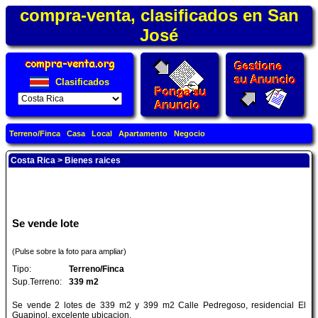
compra-venta, clasificados en San
José
Clasificados
Terreno/Finca
Casa
Local
Apartamento
Negocio
Costa Rica
>
Bienes raices
Se vende lote
(Pulse sobre la foto para ampliar)
Tipo:
Terreno/Finca
Sup.Terreno:
339 m2
Se vende 2 lotes de 339 m2 y 399 m2 Calle Pedregoso, residencial El
Guapinol, excelente ubicacion.