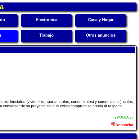
ca
ión
Electrónica
Casa y Hogar
s
Trabajo
Otros anuncios
s residenciales (viviendas, apartamentos, condominios) y comerciales (locales,
ra conversar de su proyecto sin que exista compromiso previo al respecto.
29/05/2025
Denunciar