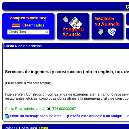
c
Clasificados
Costa Rica
>
Servicios
Servicios de ingenieria y construccion (info in english, too. de
(Pulse sobre la foto para ampliar)
Ingeniero en Construcción con 32 años de experiencia en el ramo, ofrece servi
restaurantes, etc), así como otras obras afines a la ingeniería civil y de con
Costa Rica (oferta, venta)
(506)83232287
Envie un mensaje al anunciante
¡Enseña este anuncio a un amigo!
o
Países
>
Costa Rica