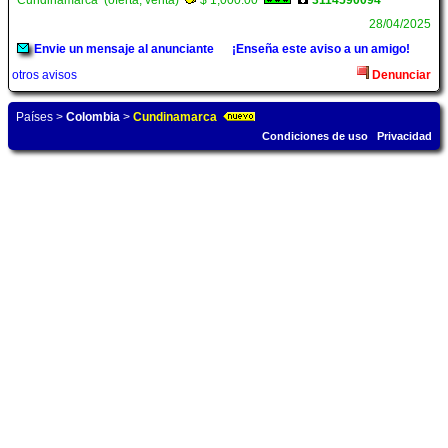
Cundinamarca (oferta, venta)
$ 1,000.00
3114590094
28/04/2025
Envie un mensaje al anunciante
¡Enseña este aviso a un amigo!
otros avisos
Denunciar
Países
>
Colombia
>
Cundinamarca
Condiciones de uso
Privacidad