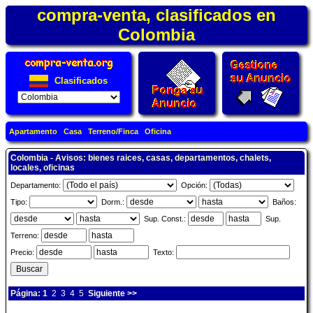
compra-venta, clasificados en
Colombia
Clasificados
Apartamento
Casa
Terreno/Finca
Oficina
Colombia - Avisos: bienes raices, casas, departamentos, chalets,
locales, oficinas
Departamento:
Opción:
Tipo:
Dorm.:
Baños:
Sup. Const.:
Sup.
Terreno:
Precio:
Texto:
Página: 1
2
3
4
5
Siguiente >>