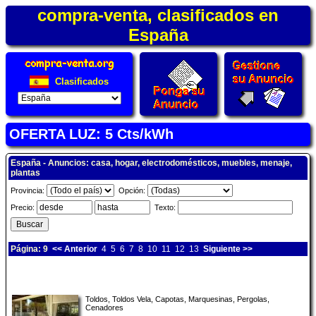
compra-venta, clasificados en
España
Clasificados
OFERTA LUZ: 5 Cts/kWh
España - Anuncios: casa, hogar, electrodomésticos, muebles, menaje,
plantas
Provincia:
Opción:
Precio:
Texto:
Página: 9
<< Anterior
4
5
6
7
8
10
11
12
13
Siguiente >>
Toldos, Toldos Vela, Capotas, Marquesinas, Pergolas,
Cenadores