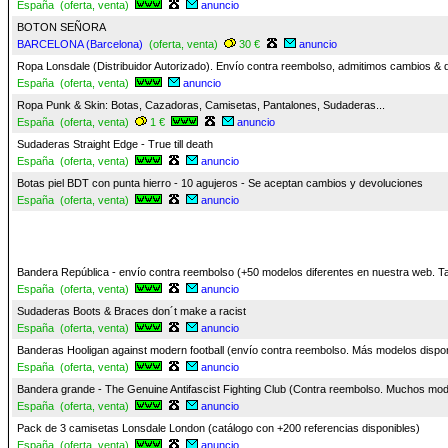
España (oferta, venta)
anuncio
BOTON SEÑORA
BARCELONA (Barcelona)
(oferta, venta)
30 €
anuncio
Ropa Lonsdale (Distribuidor Autorizado). Envío contra reembolso, admitimos cambios & 
España (oferta, venta)
anuncio
Ropa Punk & Skin: Botas, Cazadoras, Camisetas, Pantalones, Sudaderas...
España (oferta, venta)
1 €
anuncio
Sudaderas Straight Edge - True till death
España (oferta, venta)
anuncio
Botas piel BDT con punta hierro - 10 agujeros - Se aceptan cambios y devoluciones
España (oferta, venta)
anuncio
Bandera República - envío contra reembolso (+50 modelos diferentes en nuestra web. T
España (oferta, venta)
anuncio
Sudaderas Boots & Braces don´t make a racist
España (oferta, venta)
anuncio
Banderas Hooligan against modern football (envío contra reembolso. Más modelos dispon
España (oferta, venta)
anuncio
Bandera grande - The Genuine Antifascist Fighting Club (Contra reembolso. Muchos mo
España (oferta, venta)
anuncio
Pack de 3 camisetas Lonsdale London (catálogo con +200 referencias disponibles)
España (oferta, venta)
anuncio