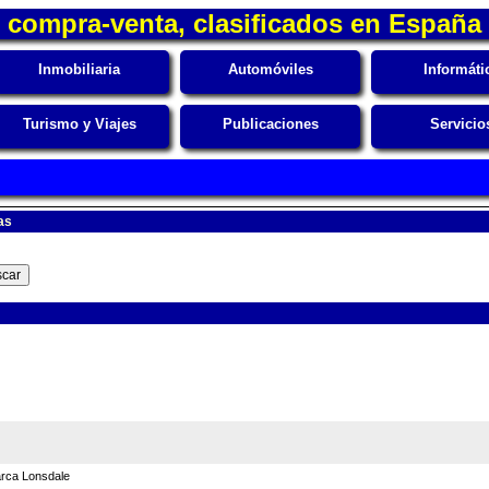
compra-venta, clasificados en España
Inmobiliaria
Automóviles
Informáti
Turismo y Viajes
Publicaciones
Servicio
as
arca Lonsdale