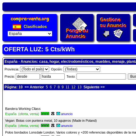
Clasificados
OFERTA LUZ: 5 Cts/kWh
España - Anuncios: casa, hogar, electrodomésticos, muebles, menaje, plant
Provincia:
Opción:
Precio:
Texto:
Página: 10
<< Anterior
5
6
7
8
9
11
12
13
Siguiente >>
Bandera Working Cllass
España (oferta, venta)
anuncio
Vegan: Botas con puntera metal, 10 agujeros (Made in Poland)
España (oferta, venta)
anuncio
Polos bordados Lonsdale London. Varios colores y +200 referencias disponibles de la m