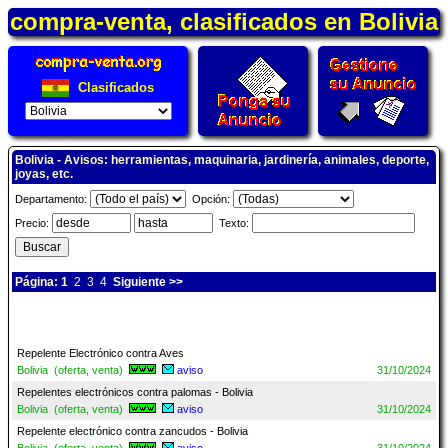
compra-venta, clasificados en Bolivia
Clasificados
Bolivia - Avisos: herramientas, maquinaria, jardinería, animales, deporte,
joyas, etc.
Departamento:
Opción:
Precio:
Texto:
Página: 1
2
3
4
Siguiente >>
Repelente Electrónico contra Aves
Bolivia (oferta, venta)
aviso
31/10/2024
Repelentes electrónicos contra palomas - Bolivia
Bolivia (oferta, venta)
aviso
31/10/2024
Repelente electrónico contra zancudos - Bolivia