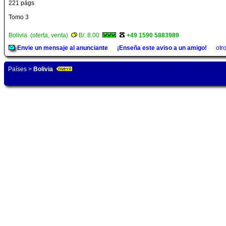
221 págs
Tomo 3
Bolivia (oferta, venta)
B/. 8.00
+49 1590 5883989
Envie un mensaje al anunciante
¡Enseña este aviso a un amigo!
otr
Países
>
Bolivia