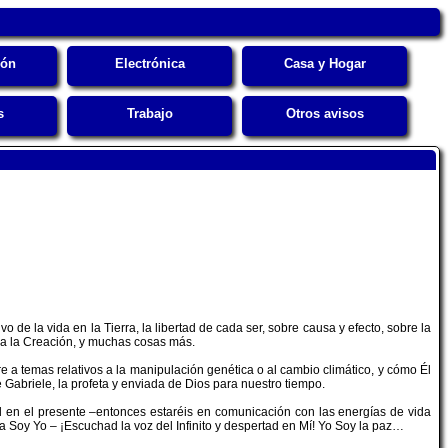
ión
Electrónica
Casa y Hogar
s
Trabajo
Otros avisos
de la vida en la Tierra, la libertad de cada ser, sobre causa y efecto, sobre la
oda la Creación, y muchas cosas más.
re a temas relativos a la manipulación genética o al cambio climático, y cómo Él
 Gabriele, la profeta y enviada de Dios para nuestro tiempo.
id en el presente –entonces estaréis en comunicación con las energías de vida
a Soy Yo – ¡Escuchad la voz del Infinito y despertad en Mí! Yo Soy la paz…