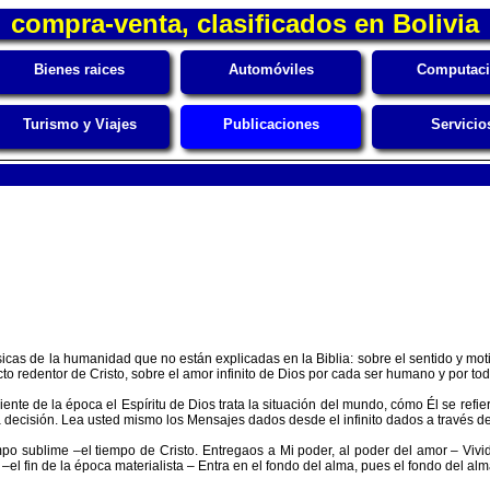
compra-venta, clasificados en Bolivia
Bienes raices
Automóviles
Computac
Turismo y Viajes
Publicaciones
Servicio
as de la humanidad que no están explicadas en la Biblia: sobre el sentido y motivo 
cto redentor de Cristo, sobre el amor infinito de Dios por cada ser humano y por t
iente de la época el Espíritu de Dios trata la situación del mundo, cómo Él se refie
 decisión. Lea usted mismo los Mensajes dados desde el infinito dados a través de
mpo sublime –el tiempo de Cristo. Entregaos a Mi poder, al poder del amor – Viv
el fin de la época materialista – Entra en el fondo del alma, pues el fondo del alm