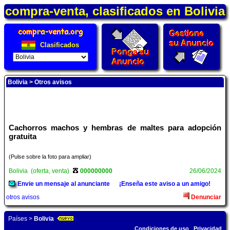
compra-venta, clasificados en Bolivia
Clasificados
Bolivia
>
Otros avisos
Cachorros machos y hembras de maltes para adopción
gratuita
(Pulse sobre la foto para ampliar)
Bolivia (oferta, venta)
000000000
26/06/2024
Envie un mensaje al anunciante
¡Enseña este aviso a un amigo!
otros avisos
Denunciar
Países
>
Bolivia
Condiciones de uso
Privacidad