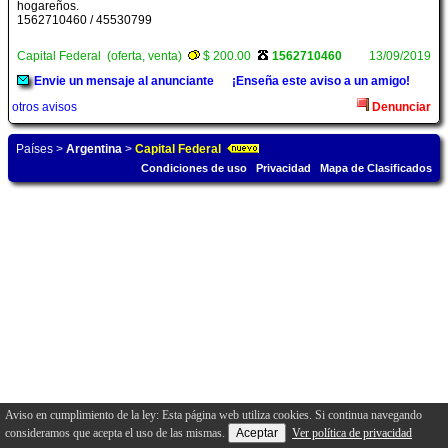
hogareños.
1562710460 / 45530799
Capital Federal (oferta, venta)
$ 200.00
1562710460
13/09/2019
Envie un mensaje al anunciante
¡Enseña este aviso a un amigo!
otros avisos
Denunciar
Países
>
Argentina
>
Capital Federal
Condiciones de uso
Privacidad
Mapa de Clasificados
Aviso en cumplimiento de la ley: Esta página web utiliza cookies. Si continua navegando
consideramos que acepta el uso de las mismas.
Ver política de privacidad