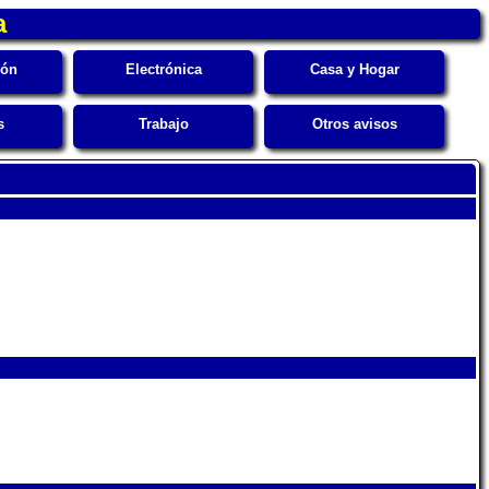
a
ión
Electrónica
Casa y Hogar
s
Trabajo
Otros avisos