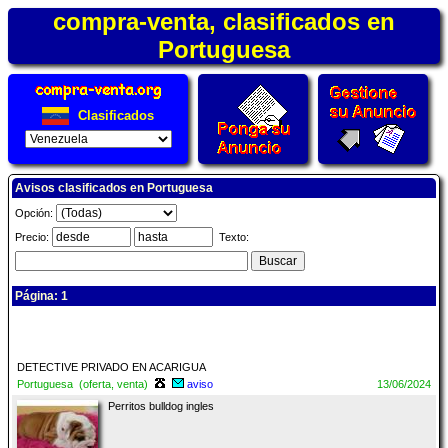
compra-venta, clasificados en
Portuguesa
Clasificados
Avisos clasificados en Portuguesa
Opción:
Precio:
Texto:
Página: 1
DETECTIVE PRIVADO EN ACARIGUA
Portuguesa (oferta, venta)
aviso
13/06/2024
Perritos bulldog ingles