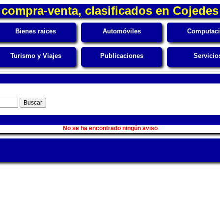
compra-venta, clasificados en Cojedes
Bienes raices
Automóviles
Computac
Turismo y Viajes
Publicaciones
Servicio
No se ha encontrado ningún aviso