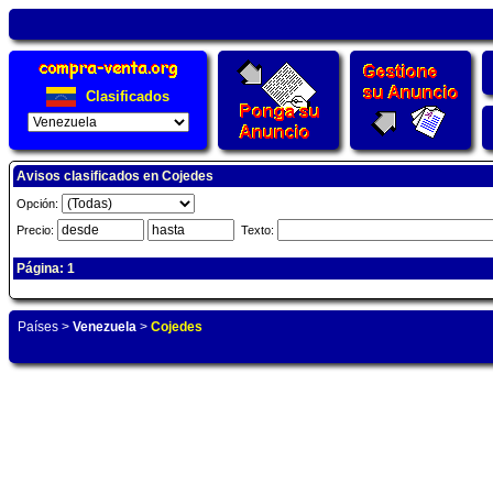
Clasificados
Avisos clasificados en Cojedes
Opción:
Precio:
Texto:
Página: 1
Países
>
Venezuela
>
Cojedes