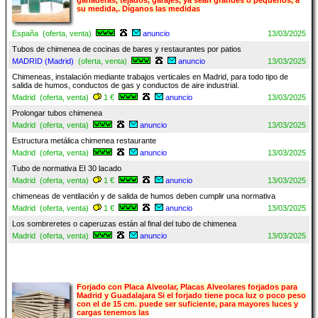
ganaderas, tejados, garajes, ya sean grandes o pequeños, a
su medida,. Díganos las medidas
España (oferta, venta)
anuncio
13/03/2025
Tubos de chimenea de cocinas de bares y restaurantes por patios
MADRID (Madrid)
(oferta, venta)
anuncio
13/03/2025
Chimeneas, instalación mediante trabajos verticales en Madrid, para todo tipo de
salida de humos, conductos de gas y conductos de aire industrial.
Madrid (oferta, venta)
1 €
anuncio
13/03/2025
Prolongar tubos chimenea
Madrid (oferta, venta)
anuncio
13/03/2025
Estructura metálica chimenea restaurante
Madrid (oferta, venta)
anuncio
13/03/2025
Tubo de normativa EI 30 lacado
Madrid (oferta, venta)
1 €
anuncio
13/03/2025
chimeneas de ventilación y de salida de humos deben cumplir una normativa
Madrid (oferta, venta)
1 €
anuncio
13/03/2025
Los sombreretes o caperuzas están al final del tubo de chimenea
Madrid (oferta, venta)
anuncio
13/03/2025
Forjado con Placa Alveolar, Placas Alveolares forjados para
Madrid y Guadalajara Si el forjado tiene poca luz o poco peso
con el de 15 cm. puede ser suficiente, para mayores luces y
cargas tenemos las