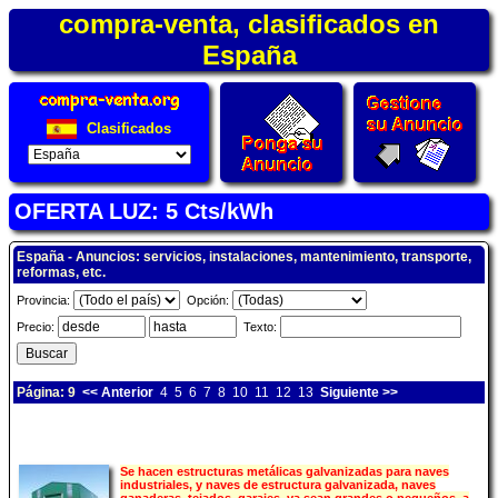
compra-venta, clasificados en
España
Clasificados
OFERTA LUZ: 5 Cts/kWh
España - Anuncios: servicios, instalaciones, mantenimiento, transporte,
reformas, etc.
Provincia:
Opción:
Precio:
Texto:
Página: 9
<< Anterior
4
5
6
7
8
10
11
12
13
Siguiente >>
Se hacen estructuras metálicas galvanizadas para naves
industriales, y naves de estructura galvanizada, naves