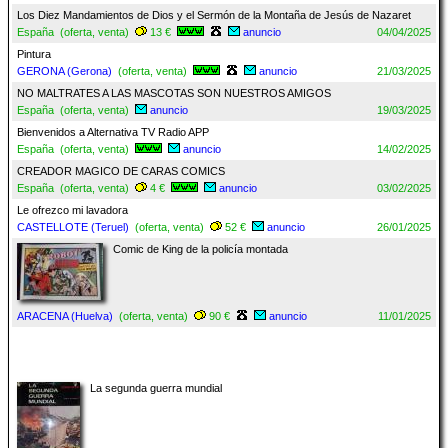
Los Diez Mandamientos de Dios y el Sermón de la Montaña de Jesús de Nazaret
España (oferta, venta)
13 €
anuncio
04/04/2025
Pintura
GERONA (Gerona)
(oferta, venta)
anuncio
21/03/2025
NO MALTRATES A LAS MASCOTAS SON NUESTROS AMIGOS
España (oferta, venta)
anuncio
19/03/2025
Bienvenidos a Alternativa TV Radio APP
España (oferta, venta)
anuncio
14/02/2025
CREADOR MAGICO DE CARAS COMICS
España (oferta, venta)
4 €
anuncio
03/02/2025
Le ofrezco mi lavadora
CASTELLOTE (Teruel)
(oferta, venta)
52 €
anuncio
26/01/2025
Comic de King de la policía montada
ARACENA (Huelva)
(oferta, venta)
90 €
anuncio
11/01/2025
La segunda guerra mundial