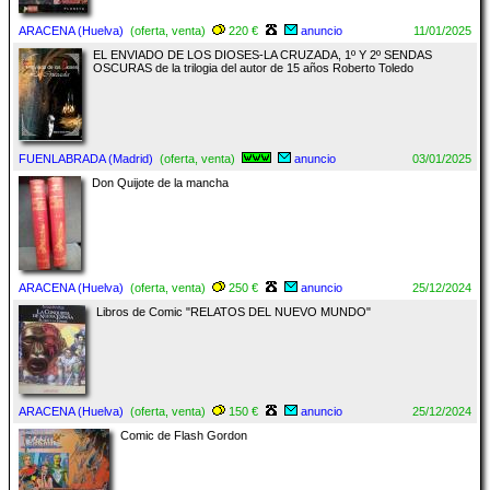
ARACENA (Huelva)
(oferta, venta)
220 €
anuncio
11/01/2025
EL ENVIADO DE LOS DIOSES-LA CRUZADA, 1º Y 2º SENDAS
OSCURAS de la trilogia del autor de 15 años Roberto Toledo
FUENLABRADA (Madrid)
(oferta, venta)
anuncio
03/01/2025
Don Quijote de la mancha
ARACENA (Huelva)
(oferta, venta)
250 €
anuncio
25/12/2024
Libros de Comic "RELATOS DEL NUEVO MUNDO"
ARACENA (Huelva)
(oferta, venta)
150 €
anuncio
25/12/2024
Comic de Flash Gordon