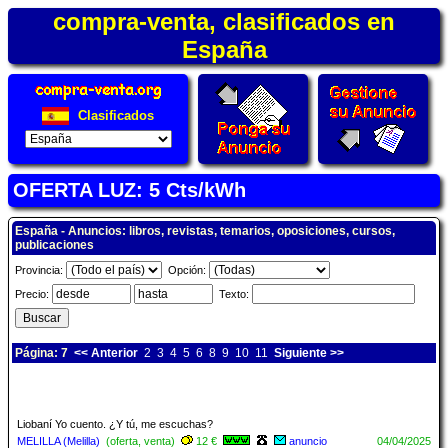
compra-venta, clasificados en
España
Clasificados
OFERTA LUZ: 5 Cts/kWh
España - Anuncios: libros, revistas, temarios, oposiciones, cursos,
publicaciones
Provincia:
Opción:
Precio:
Texto:
Página: 7
<< Anterior
2
3
4
5
6
8
9
10
11
Siguiente >>
Liobaní Yo cuento. ¿Y tú, me escuchas?
MELILLA (Melilla)
(oferta, venta)
12 €
anuncio
04/04/2025