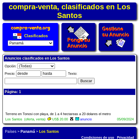
compra-venta, clasificados en Los
Santos
Clasificados
Anuncios clasificados en Los Santos
Opción:
Precio:
Texto:
Página: 1
Terreno en Tonosi con playa, de 1 a 4 hectareas a 20 dolares el metro
Los Santos (oferta, venta)
US$ 20.00
anuncio
05/09/2024
Países
>
Panamá
>
Los Santos
Condiciones de uso
Privacidad