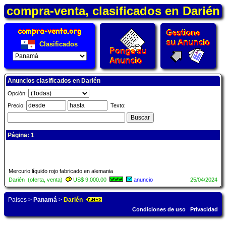
compra-venta, clasificados en Darién
Clasificados
Anuncios clasificados en Darién
Opción:
Precio:
Texto:
Página: 1
Mercurio líquido rojo fabricado en alemania
Darién (oferta, venta)
US$ 9,000.00
anuncio
25/04/2024
Países
>
Panamá
>
Darién
Condiciones de uso
Privacidad