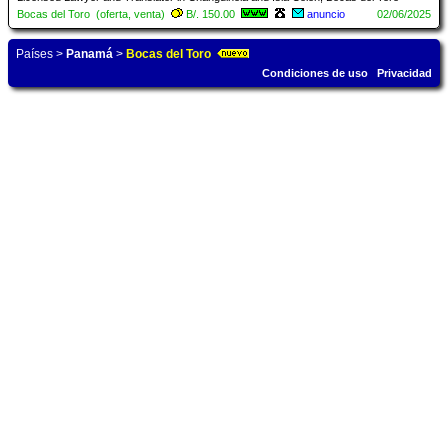
Bocas del Toro (oferta, venta)
B/. 150.00
anuncio
02/06/2025
Países
>
Panamá
>
Bocas del Toro
Condiciones de uso
Privacidad