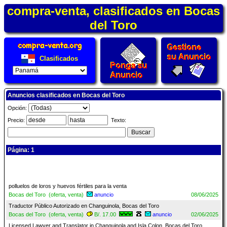
compra-venta, clasificados en Bocas
del Toro
Clasificados
Anuncios clasificados en Bocas del Toro
Opción:
Precio:
Texto:
Página: 1
polluelos de loros y huevos fértiles para la venta
Bocas del Toro (oferta, venta)
anuncio
08/06/2025
Traductor Público Autorizado en Changuinola, Bocas del Toro
Bocas del Toro (oferta, venta)
B/. 17.00
anuncio
02/06/2025
Licensed Lawyer and Translator in Changuinola and Isla Colon, Bocas del Toro