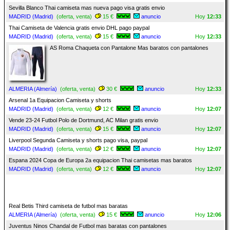
Sevilla Blanco Thai camiseta mas nueva pago visa gratis envio
MADRID (Madrid)
(oferta, venta)
15 €
anuncio
Hoy
12:33
Thai Camiseta de Valencia gratis envio DHL pago paypal
MADRID (Madrid)
(oferta, venta)
15 €
anuncio
Hoy
12:33
AS Roma Chaqueta con Pantalone Mas baratos con pantalones
ALMERIA (Almería)
(oferta, venta)
30 €
anuncio
Hoy
12:33
Arsenal 1a Equipacion Camiseta y shorts
MADRID (Madrid)
(oferta, venta)
12 €
anuncio
Hoy
12:07
Vende 23-24 Futbol Polo de Dortmund, AC Milan gratis envio
MADRID (Madrid)
(oferta, venta)
15 €
anuncio
Hoy
12:07
Liverpool Segunda Camiseta y shorts pago visa, paypal
MADRID (Madrid)
(oferta, venta)
12 €
anuncio
Hoy
12:07
Espana 2024 Copa de Europa 2a equipacion Thai camisetas mas baratos
MADRID (Madrid)
(oferta, venta)
12 €
anuncio
Hoy
12:07
Real Betis Third camiseta de futbol mas baratas
ALMERIA (Almería)
(oferta, venta)
15 €
anuncio
Hoy
12:06
Juventus Ninos Chandal de Futbol mas baratas con pantalones