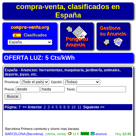
compra-venta, clasificados en
España
Clasificados
OFERTA LUZ: 5 Cts/kWh
España - Anuncios: herramientas, maquinaria, jardinería, animales,
deporte, joyas, etc.
Provincia:
Opción:
Precio:
Texto:
Página: 7
<< Anterior
2
3
4
5
6
8
9
10
11
Siguiente >>
Barcelona Primera camiseta y shorts mas baratas
BARCELONA (Barcelona)
(oferta, venta)
12 €
anuncio
Hoy
12:33