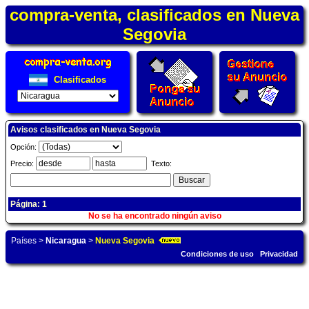
compra-venta, clasificados en Nueva
Segovia
Clasificados
Avisos clasificados en Nueva Segovia
Opción:
Precio:
Texto:
Página: 1
No se ha encontrado ningún aviso
Países
>
Nicaragua
>
Nueva Segovia
Condiciones de uso
Privacidad