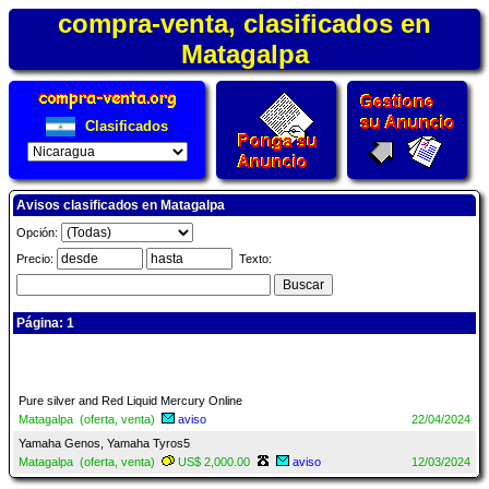
compra-venta, clasificados en
Matagalpa
Clasificados
Avisos clasificados en Matagalpa
Opción:
Precio:
Texto:
Página: 1
Pure silver and Red Liquid Mercury Online
Matagalpa (oferta, venta)
aviso
22/04/2024
Yamaha Genos, Yamaha Tyros5
Matagalpa (oferta, venta)
US$ 2,000.00
aviso
12/03/2024