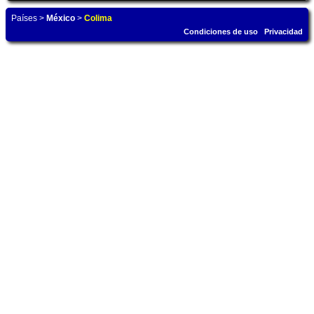
Países
>
México
>
Colima
Condiciones de uso
Privacidad