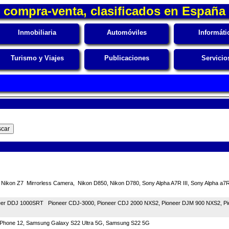
compra-venta, clasificados en España
Inmobiliaria
Automóviles
Informáti
Turismo y Viajes
Publicaciones
Servicio
ikon Z7 Mirrorless Camera, Nikon D850, Nikon D780, Sony Alpha A7R III, Sony Alpha a7R
neer DDJ 1000SRT Pioneer CDJ-3000, Pioneer CDJ 2000 NXS2, Pioneer DJM 900 NXS2, P
o, iPhone 12, Samsung Galaxy S22 Ultra 5G, Samsung S22 5G