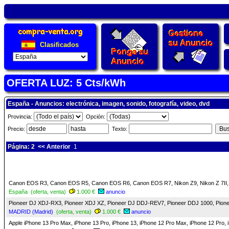
Clasificados
OFERTA LUZ: 5 Cts/kWh
España - Anuncios: electrónica, imagen, sonido, fotografía, video, dvd
Provincia:
Opción:
Precio:
Texto:
Página: 2
<< Anterior
1
Canon EOS R3, Canon EOS R5, Canon EOS R6, Canon EOS R7, Nikon Z9, Nikon Z 7II, N
España (oferta, venta)
1.000 €
anuncio
Pioneer DJ XDJ-RX3, Pioneer XDJ XZ, Pioneer DJ DDJ-REV7, Pioneer DDJ 1000, Pio
MADRID (Madrid)
(oferta, venta)
1.000 €
anuncio
Apple iPhone 13 Pro Max, iPhone 13 Pro, iPhone 13, iPhone 12 Pro Max, iPhone 12 Pr