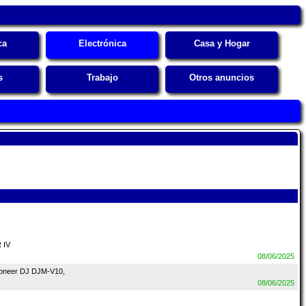
ca
Electrónica
Casa y Hogar
s
Trabajo
Otros anuncios
 IV
08/06/2025
ioneer DJ DJM-V10,
08/06/2025