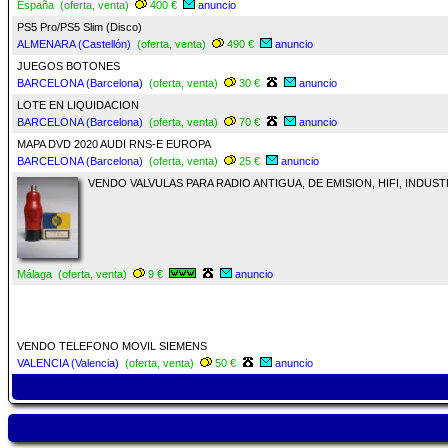
España (oferta, venta)
400 €
anuncio
PS5 Pro/PS5 Slim (Disco)
ALMENARA (Castellón)
(oferta, venta)
490 €
anuncio
JUEGOS BOTONES
BARCELONA (Barcelona)
(oferta, venta)
30 €
anuncio
LOTE EN LIQUIDACION
BARCELONA (Barcelona)
(oferta, venta)
70 €
anuncio
MAPA DVD 2020 AUDI RNS-E EUROPA
BARCELONA (Barcelona)
(oferta, venta)
25 €
anuncio
VENDO VALVULAS PARA RADIO ANTIGUA, DE EMISION, HIFI, INDUST
Málaga (oferta, venta)
9 €
anuncio
VENDO TELEFONO MOVIL SIEMENS
VALENCIA (Valencia)
(oferta, venta)
50 €
anuncio