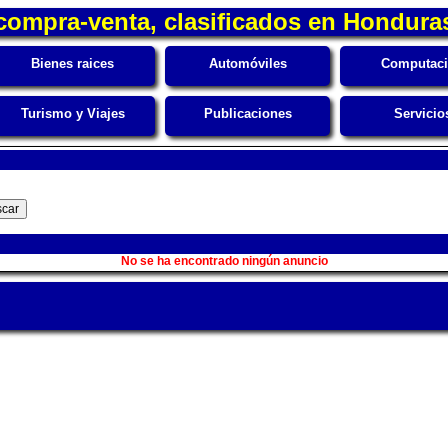
compra-venta, clasificados en Hondura
Bienes raices
Automóviles
Computac
Turismo y Viajes
Publicaciones
Servicio
No se ha encontrado ningún anuncio