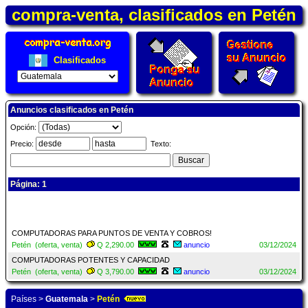
compra-venta, clasificados en Petén
Clasificados
Anuncios clasificados en Petén
Opción:
Precio:
Texto:
Página: 1
COMPUTADORAS PARA PUNTOS DE VENTA Y COBROS!
Petén (oferta, venta)
Q 2,290.00
anuncio
03/12/2024
COMPUTADORAS POTENTES Y CAPACIDAD
Petén (oferta, venta)
Q 3,790.00
anuncio
03/12/2024
Países
>
Guatemala
>
Petén