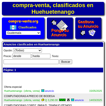
compra-venta, clasificados en
Huehuetenango
Clasificados
Anuncios clasificados en Huehuetenango
Opción:
Precio:
Texto:
Página: 1
Oferta especial
Huehuetenango (oferta, venta)
anuncio
15/05/2025
COMPUTADORAS A PRECIO DE BODEGA
Huehuetenango (oferta, venta)
Q 3,290.00
anuncio
14/03/2025
COMPUTADORAS COREi7, PARA EL TRABAJO PESADO