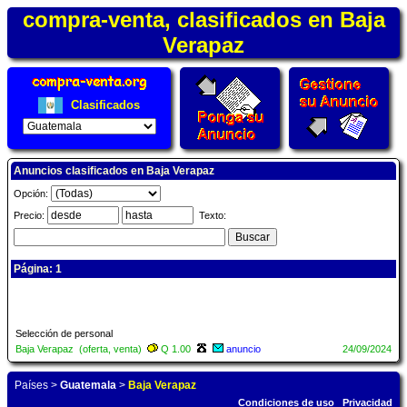
compra-venta, clasificados en Baja
Verapaz
Clasificados
Anuncios clasificados en Baja Verapaz
Opción:
Precio:
Texto:
Página: 1
Selección de personal
Baja Verapaz (oferta, venta)
Q 1.00
anuncio
24/09/2024
Países
>
Guatemala
>
Baja Verapaz
Condiciones de uso
Privacidad