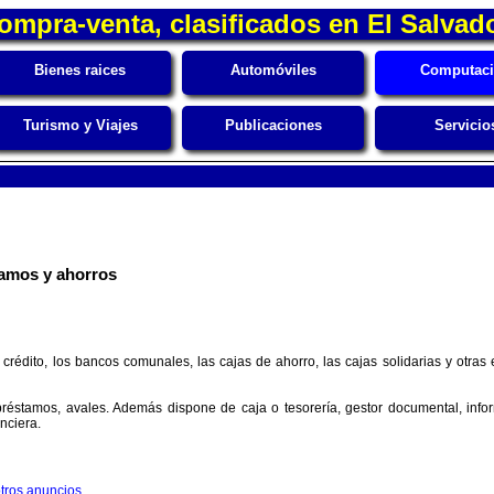
ompra-venta, clasificados en El Salvad
Bienes raices
Automóviles
Computac
Turismo y Viajes
Publicaciones
Servicio
stamos y ahorros
y crédito, los bancos comunales, las cajas de ahorro, las cajas solidarias y otra
 préstamos, avales. Además dispone de caja o tesorería, gestor documental, inf
nciera.
tros anuncios