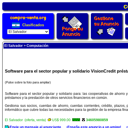
c
Clasificados
El Salvador
>
Computación
Software para el sector popular y solidario VisionCredit pré
(Pulse sobre la foto para ampliar)
Software para el sector popular y solidario para: las cooperativas de ahorro 
préstamos y la prestación de otros servicios financieros en común.
Gestiona sus socios, cuentas de ahorro, cuentas corrientes, crédito, plazos,
informático que cubre todas las necesidades para la gestión de la empresa fina
El Salvador (oferta, venta)
US$ 999.00
34605980859
Envie un mensaje al anunciante
¡Enseña este anuncio a un amigo!
o