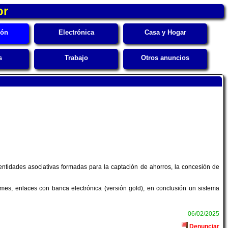
or
ión
Electrónica
Casa y Hogar
s
Trabajo
Otros anuncios
s entidades asociativas formadas para la captación de ahorros, la concesión de
ormes, enlaces con banca electrónica (versión gold), en conclusión un sistema
06/02/2025
Denunciar