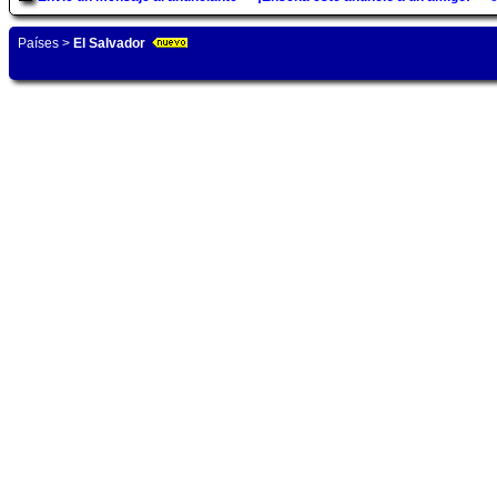
Países
>
El Salvador