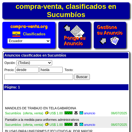
compra-venta, clasificados en
Sucumbíos
Clasificados
Anuncios clasificados en Sucumbíos
Opción:
Precio:
Texto:
Página: 1
MANDILES DE TRABAJO EN TELA GABARDINA
Sucumbíos (oferta, venta)
US$ 1.00
anuncio
06/07/2025
Pantalón a la medida para uniformes administrativos
Sucumbíos (oferta, venta)
US$ 1.00
anuncio
06/07/2025
BLUSAS PARA UNIFORMES EJECUTIVOS AL POR MAYOR