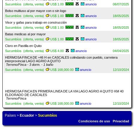
Sucumbíos (oferta, venta)
US$ 1.00
anuncio
06/07/2025
Bolso multiuso al por mayor con o sin logo
Sucumbíos (oferta, venta)
US$ 1.00
anuncio
18/05/2025
Visor y gafas para trabajo en construcción
Sucumbíos (oferta, venta)
US$ 1.00
anuncio
18/05/2025
Batas medicas al por mayor
Sucumbíos (oferta, venta)
US$ 1.00
anuncio
18/05/2025
Cloro en Pastilla en Quito
Sucumbíos (oferta, venta)
US$ 4.00
anuncio
04/04/2025
HERMOSA FINCA DE +46 H en CASCALES colindando con pueblo, carretera
interprovincial LAGO AGRIO A QUITO
Terreno/Finca - 3 dorm. - 1 baño
Sucumbíos (oferta, venta)
US$ 168,000.00
anuncio
12/10/2024
HERMOSA FINCA EN PRIMERA LINEA DE LA VIA LAGO AGRIO A QUITO KM 40
ELDORADO DE CASCALES
Terreno/Finca
Sucumbíos (oferta, venta)
US$ 168,000.00
anuncio
12/10/2024
Países
>
Ecuador
>
Sucumbíos
Condiciones de uso
Privacidad